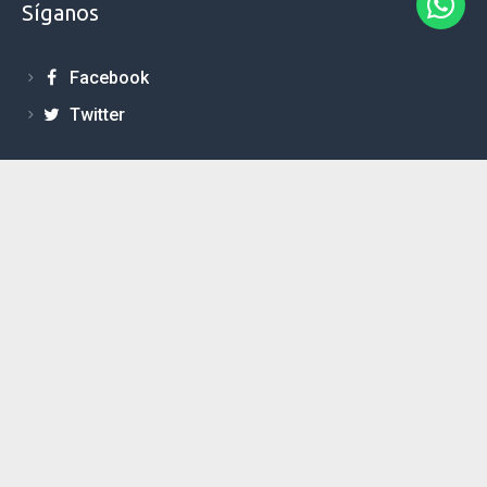
Síganos
Facebook
Twitter
Contáctenos
Simón Bolívar 7-64 y Luis Cordero
(593 7) 2847234 / 2847235 / 2831651
(593 7) 2844436
Contactos
Sitio Web creado por www.Cuencanos.com