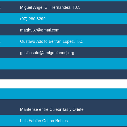
l
Miguel Ángel Gil Hernández, T.C.
(07) 280 8299
magh967@gmail.com
l
Gustavo Adolfo Beltrán López, T.C.
gusfilosofo@amigonianosj.org
Mantense entre Culebrillas y Oriete
Luis Fabián Ochoa Robles