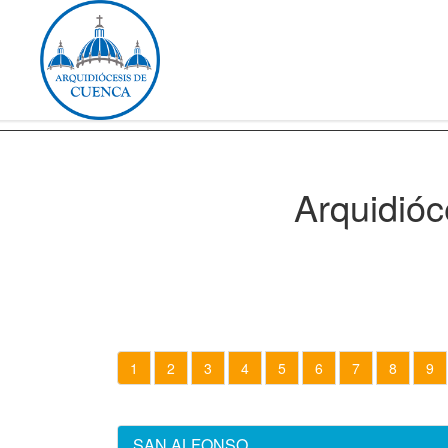
Arquidióc
1
2
3
4
5
6
7
8
9
SAN ALFONSO