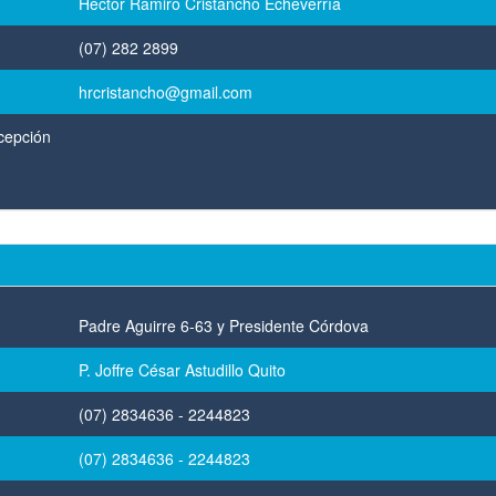
Héctor Ramiro Cristancho Echeverría
(07) 282 2899
hrcristancho@gmail.com
cepción
Padre Aguirre 6-63 y Presidente Córdova
P. Joffre César Astudillo Quito
(07) 2834636 - 2244823
(07) 2834636 - 2244823