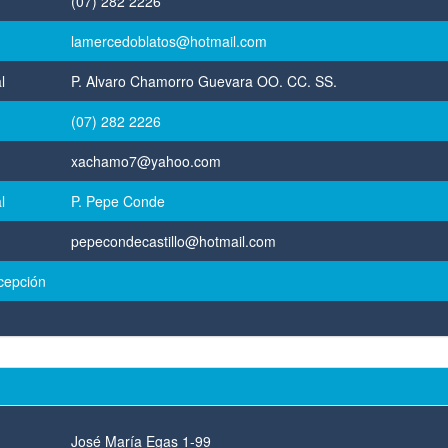
(07) 282 2226
lamercedoblatos@hotmail.com
l
P. Alvaro Chamorro Guevara OO. CC. SS.
(07) 282 2226
xachamo7@yahoo.com
l
P. Pepe Conde
pepecondecastillo@hotmail.com
cepción
José María Egas 1-99