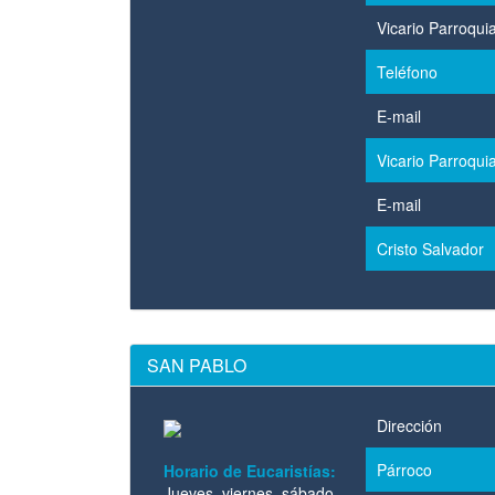
Vicario Parroquia
Teléfono
E-mail
Vicario Parroquia
E-mail
Cristo Salvador
SAN PABLO
Dirección
Párroco
Horario de Eucaristías:
Jueves, viernes, sábado